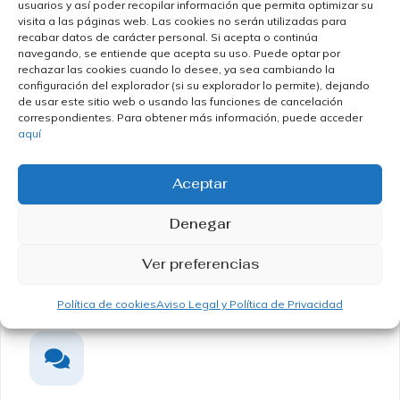
usuarios y así poder recopilar información que permita optimizar su
altamente capacitado en la aplicación de hilos
visita a las páginas web. Las cookies no serán utilizadas para
tensores, garantizando resultados seguros y
recabar datos de carácter personal. Si acepta o continúa
navegando, se entiende que acepta su uso. Puede optar por
satisfactorios.
rechazar las cookies cuando lo desee, ya sea cambiando la
configuración del explorador (si su explorador lo permite), dejando
de usar este sitio web o usando las funciones de cancelación
correspondientes. Para obtener más información, puede acceder
No dejes que el paso del tiempo afecte tu apariencia y
aquí
autoestima. Descubre cómo el tratamiento con hilos
tensores en Albacete puede ayudarte a lucir una piel
Aceptar
más joven y firme sin cirugía. ¡Contáctanos hoy mismo
y agenda tu cita en nuestra clínica de medicina
Denegar
estética!
Ver preferencias
Política de cookies
Aviso Legal y Política de Privacidad