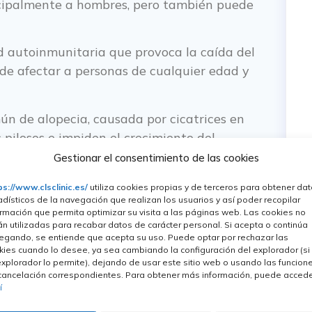
ncipalmente a hombres, pero también puede
 autoinmunitaria que provoca la caída del
de afectar a personas de cualquier edad y
 de alopecia, causada por cicatrices en
s pilosos e impiden el crecimiento del
Gestionar el consentimiento de las cookies
emporal, causada por factores como el
ps://www.clsclinic.es/
utiliza cookies propias y de terceros para obtener da
adísticos de la navegación que realizan los usuarios y así poder recopilar
mentos.
ormación que permita optimizar su visita a las páginas web. Las cookies no
án utilizadas para recabar datos de carácter personal. Si acepta o continúa
egando, se entiende que acepta su uso. Puede optar por rechazar las
kies cuando lo desee, ya sea cambiando la configuración del explorador (si
explorador lo permite), dejando de usar este sitio web o usando las funcion
es, entre los que se encuentran:
cancelación correspondientes. Para obtener más información, puede acced
í