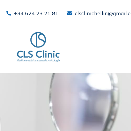
+34 624 23 21 81
clsclinichellin@gmail.