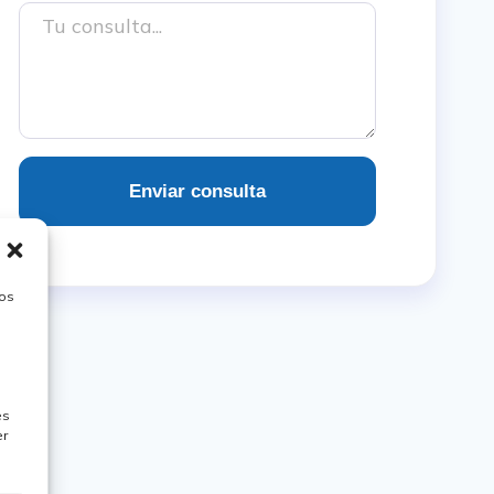
Enviar consulta
tos
es
er