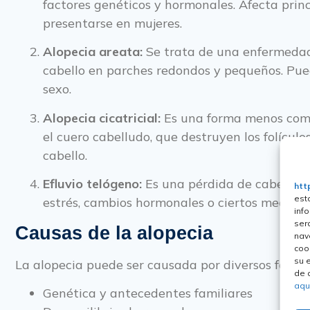
factores genéticos y hormonales. Afecta pri
presentarse en mujeres.
Alopecia areata:
Se trata de una enfermedad
cabello en parches redondos y pequeños. Pue
sexo.
Alopecia cicatricial:
Es una forma menos común
el cuero cabelludo, que destruyen los folículo
cabello.
Efluvio telógeno:
Es una pérdida de cabello t
htt
est
estrés, cambios hormonales o ciertos medica
inf
ser
Causas de la alopecia
nav
coo
su 
La alopecia puede ser causada por diversos factor
de 
aqu
Genética y antecedentes familiares