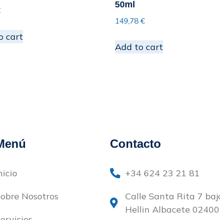
50ml
€
149,78
€
o cart
Add to cart
Menú
Contacto
nicio
+34 624 23 21 81
obre Nosotros
Calle Santa Rita 7 baj
Hellin Albacete 02400
ervicios