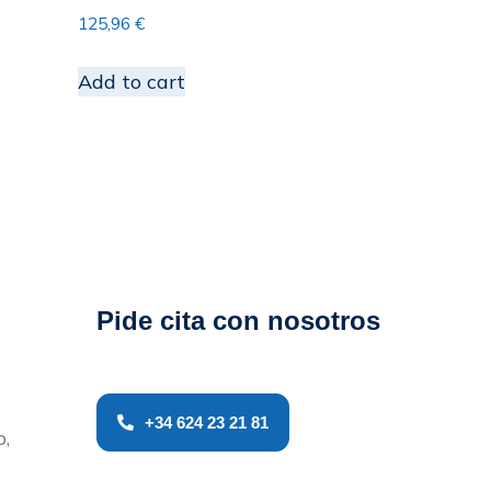
125,96
€
Add to cart
Pide cita con nosotros
+34 624 23 21 81
o,