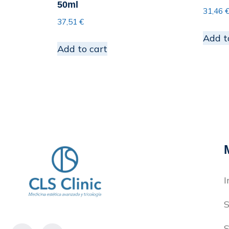
50ml
31,46
37,51
€
Add t
Add to cart
I
S
S