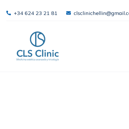
+34 624 23 21 81
clsclinichellin@gmail.