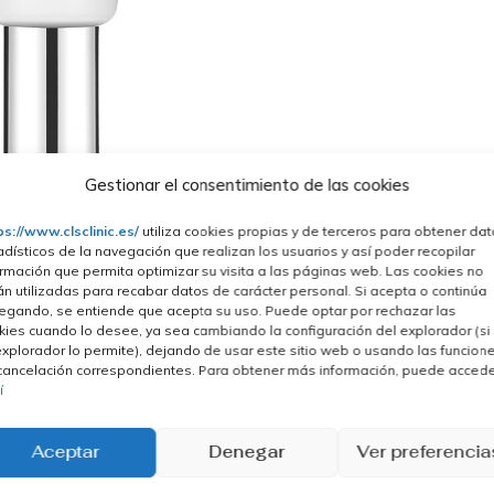
Gestionar el consentimiento de las cookies
ps://www.clsclinic.es/
utiliza cookies propias y de terceros para obtener da
adísticos de la navegación que realizan los usuarios y así poder recopilar
ormación que permita optimizar su visita a las páginas web. Las cookies no
án utilizadas para recabar datos de carácter personal. Si acepta o continúa
egando, se entiende que acepta su uso. Puede optar por rechazar las
kies cuando lo desee, ya sea cambiando la configuración del explorador (si
explorador lo permite), dejando de usar este sitio web o usando las funcion
cancelación correspondientes. Para obtener más información, puede acced
í
Aceptar
Denegar
Ver preferencia