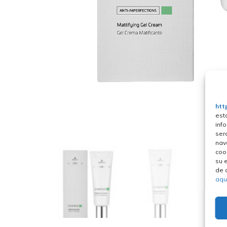
htt
est
inf
ser
nav
coo
su 
de 
aqu