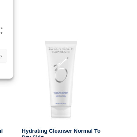
es
er
s
l
Hydrating Cleanser Normal To