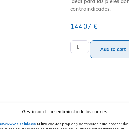
ideal para las pieles do
contraindicados.
144,07
€
Add to cart
Gestionar el consentimiento de las cookies
ps://www.clsclinic.es/
utiliza cookies propias y de terceros para obtener da
adísticos de la navegación que realizan los usuarios y así poder recopilar