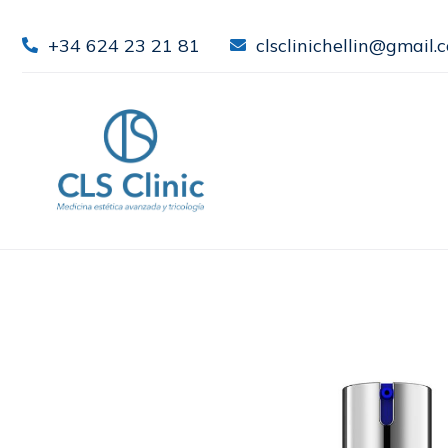
+34 624 23 21 81
clsclinichellin@gmail.