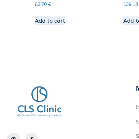
82,70
€
139,1
Add to cart
Add t
I
S
S