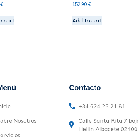
3
€
152,90
€
o cart
Add to cart
Menú
Contacto
nicio
+34 624 23 21 81
obre Nosotros
Calle Santa Rita 7 baj
Hellin Albacete 02400
ervicios