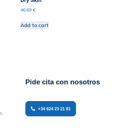
Dry Skin
46,69
€
Add to cart
Pide cita con nosotros
+34 624 23 21 81
o,