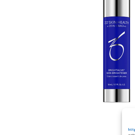
htt
est